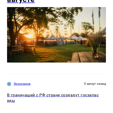
Экономика
5 минут назад
В граничащей с РФ стране создадут госзапас
еды