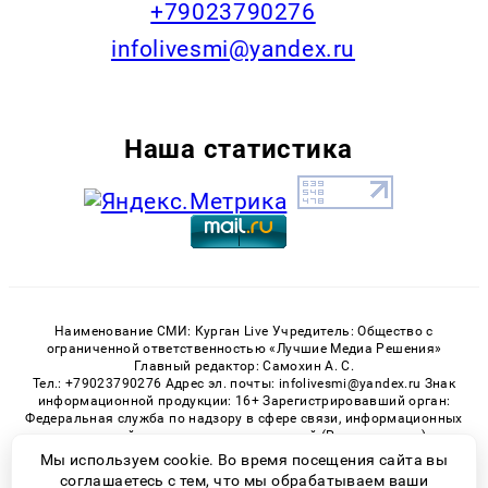
+79023790276
infolivesmi@yandex.ru
Наша статистика
Наименование СМИ: Курган Live Учредитель: Общество с
ограниченной ответственностью «Лучшие Медиа Решения»
Главный редактор: Самохин А. С.
Тел.: +79023790276 Адрес эл. почты: infolivesmi@yandex.ru Знак
информационной продукции: 16+ Зарегистрировавший орган:
Федеральная служба по надзору в сфере связи, информационных
технологий и массовых коммуникаций (Роскомнадзор)
Регистрационный номер СМИ ЭЛ № ФС 77 - 82535 от 21.01.2022
Мы используем cookie. Во время посещения сайта вы
соглашаетесь с тем, что мы обрабатываем ваши