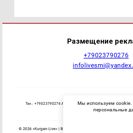
Размещение рек
+79023790276
infolivesmi@yandex
Наименование СМИ: Курган Live Учред
Мы используем cookie.
Тел.: +79023790276 Адрес эл. почты: infolivesmi@yandex
технологий и массовы
персональные дан
© 2026 «Kurgan-Live» | Все права защищены