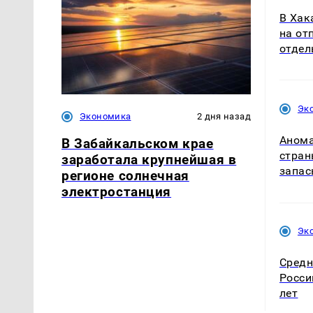
В Хак
на от
отдел
Эк
Экономика
2 дня назад
Анома
В Забайкальском крае
стран
заработала крупнейшая в
запас
регионе солнечная
электростанция
Эк
Средн
Росси
лет