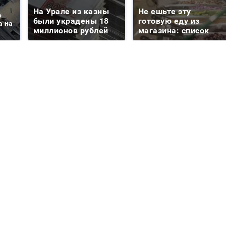
На Урале из казны
Не ешьте эту
о
были украдены 18
готовую еду из
а на
миллионов рублей
магазина: список