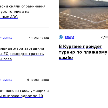
асии сняли ограничения
пуск топлива на
ьных АЗС
Спорт
2 дн
ономика
4 часа назад
В Кургане пройдет
льная жара заставила
турнир по пляжному
ы ЕС рекордно тратить
самбо
ы газа
ономика
6 часов назад
яя пенсия госслужащих в
и выросла вдвое за 10