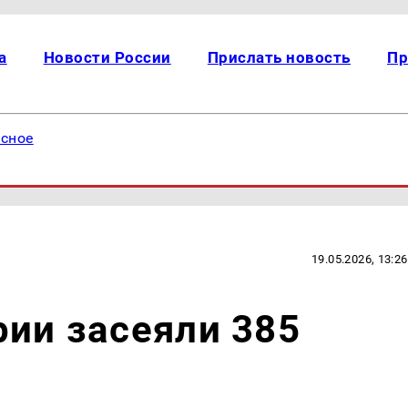
а
Новости России
Прислать новость
Пр
есное
19.05.2026, 13:26
рии засеяли 385