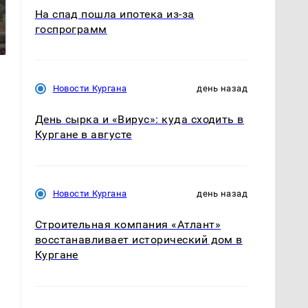
На спад пошла ипотека из-за
В ОАЭ произошло
Все новости по
жестокое убийство
госпрограмм
падению вертолета на
криптомиллионера
Кавказе: читать здесь
Новости Кургана
день назад
День сырка и «Вирус»: куда сходить в
Кургане в августе
Новости Кургана
день назад
Строительная компания «Атлант»
восстанавливает исторический дом в
Кургане