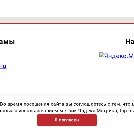
ламы
На
.ru
итель: Общество с ограниченной ответственностью «Лучшие Медиа Реше
 Во время посещения сайта вы соглашаетесь с тем, чт
.ru Знак информационной продукции: 16+ Зарегистрировавший орган: Феде
х коммуникаций (Роскомнадзор) Регистрационный номер СМИ ЭЛ № ФС 77 
ные с использованием метрик Яндекс Метрика, top.mail.
Я согласен
Возрастная категория сайта 16+