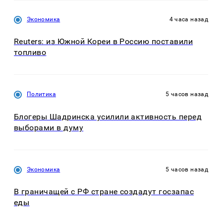
Экономика
4 часа назад
Reuters: из Южной Кореи в Россию поставили
топливо
Политика
5 часов назад
Блогеры Шадринска усилили активность перед
выборами в думу
Экономика
5 часов назад
В граничащей с РФ стране создадут госзапас
еды