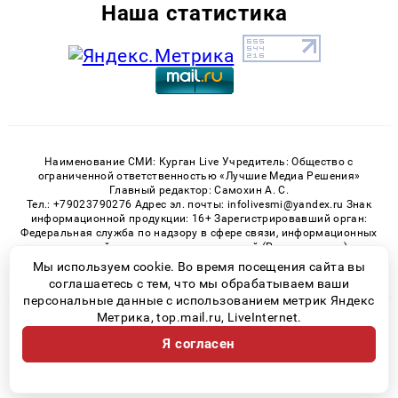
Наша статистика
Наименование СМИ: Курган Live Учредитель: Общество с
ограниченной ответственностью «Лучшие Медиа Решения»
Главный редактор: Самохин А. С.
Тел.: +79023790276 Адрес эл. почты: infolivesmi@yandex.ru Знак
информационной продукции: 16+ Зарегистрировавший орган:
Федеральная служба по надзору в сфере связи, информационных
технологий и массовых коммуникаций (Роскомнадзор)
Регистрационный номер СМИ ЭЛ № ФС 77 - 82535 от 21.01.2022
Мы используем cookie. Во время посещения сайта вы
соглашаетесь с тем, что мы обрабатываем ваши
персональные данные с использованием метрик Яндекс
Метрика, top.mail.ru, LiveInternet.
© 2026 «Kurgan-Live» | Все права защищены
Я согласен
Возрастная категория сайта 16+
Политика конфиденциальности