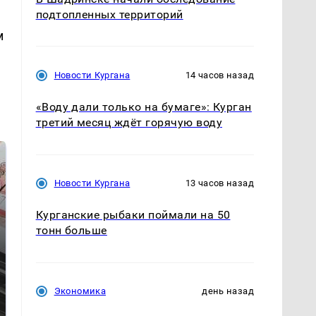
подтопленных территорий
м
Новости Кургана
14 часов назад
«Воду дали только на бумаге»: Курган
третий месяц ждёт горячую воду
Новости Кургана
13 часов назад
Курганские рыбаки поймали на 50
тонн больше
Не ешьте эту
В ОАЭ произошло
Экономика
день назад
готовую еду из
жестокое убийство
магазина: список
криптомиллионера