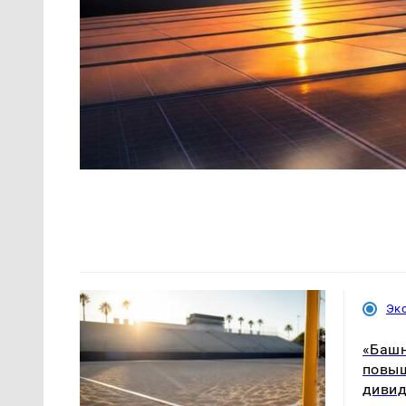
Эк
«Башн
повыш
диви