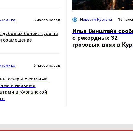
Новости Кургана
16 часо
ономика
6 часов назад
Илья Винштейн соо
 дубовых бочек: курс на
о рекордных 32
ртозамещение
грозовых днях в Кур
ономика
6 часов назад
ны сферы с самыми
ими и низкими
атами в Курганской
ти