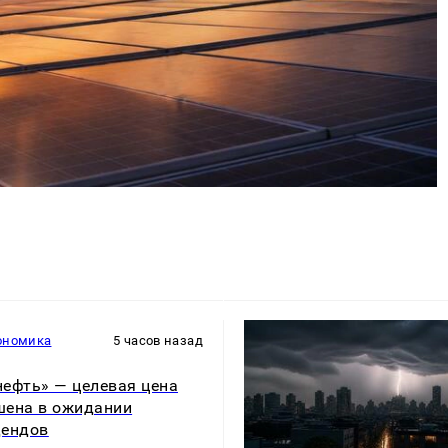
ономика
5 часов назад
ефть» — целевая цена
ена в ожидании
дендов