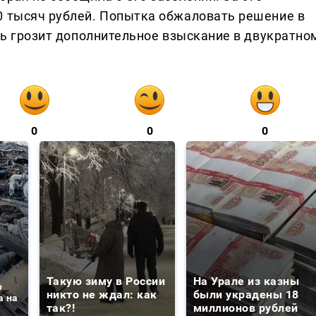
0 тысяч рублей. Попытка обжаловать решение в
ерь грозит дополнительное взыскание в двукратно
0
0
0
Такую зиму в России
На Урале из казны
о
никто не ждал: как
были украдены 18
а на
так?!
миллионов рублей