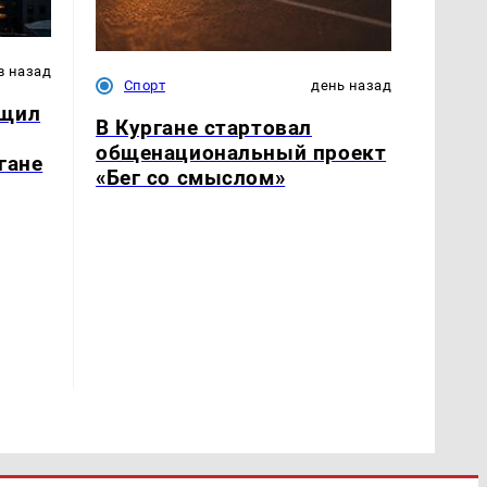
в назад
Спорт
день назад
бщил
В Кургане стартовал
общенациональный проект
гане
«Бег со смыслом»