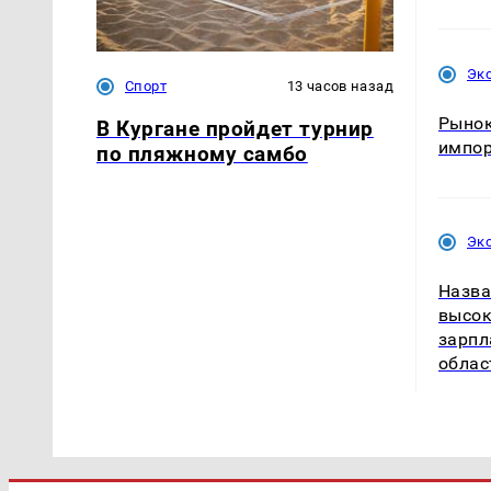
Эк
Спорт
13 часов назад
Рынок
В Кургане пройдет турнир
импо
по пляжному самбо
Эк
Назва
высок
зарпл
облас