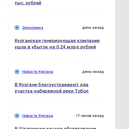
тыс. рублей
Экономика
день назад
Курганская генерирующая компания
ушла в убыток на 0,24 млрд рублей
Новости Кургана
день назад
В
В Кургане благоустраивают два
участка набережной реки Тобол
Новости Кургана
17 часов назад
В Шадринске начали обследование