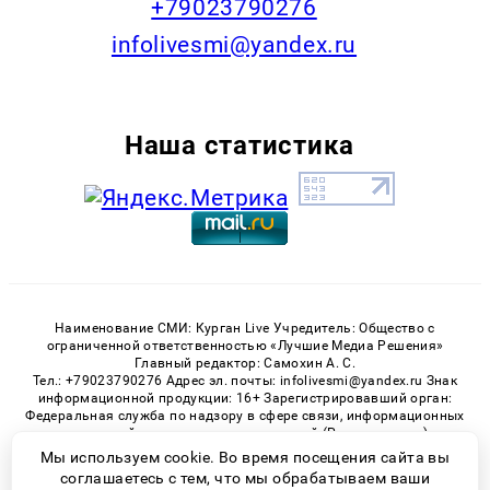
+79023790276
infolivesmi@yandex.ru
Наша статистика
Наименование СМИ: Курган Live Учредитель: Общество с
ограниченной ответственностью «Лучшие Медиа Решения»
Главный редактор: Самохин А. С.
Тел.: +79023790276 Адрес эл. почты: infolivesmi@yandex.ru Знак
информационной продукции: 16+ Зарегистрировавший орган:
Федеральная служба по надзору в сфере связи, информационных
технологий и массовых коммуникаций (Роскомнадзор)
Регистрационный номер СМИ ЭЛ № ФС 77 - 82535 от 21.01.2022
Мы используем cookie. Во время посещения сайта вы
соглашаетесь с тем, что мы обрабатываем ваши