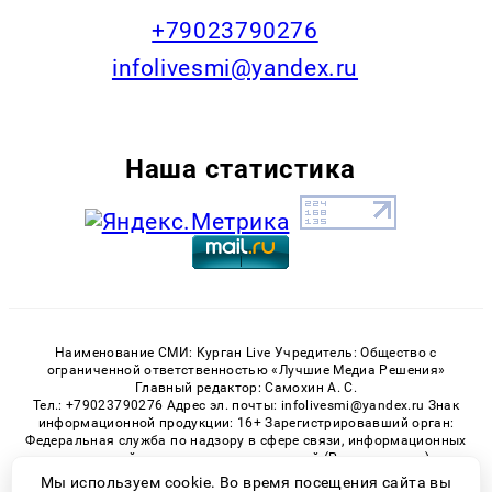
+79023790276
infolivesmi@yandex.ru
Наша статистика
Наименование СМИ: Курган Live Учредитель: Общество с
ограниченной ответственностью «Лучшие Медиа Решения»
Главный редактор: Самохин А. С.
Тел.: +79023790276 Адрес эл. почты: infolivesmi@yandex.ru Знак
информационной продукции: 16+ Зарегистрировавший орган:
Федеральная служба по надзору в сфере связи, информационных
технологий и массовых коммуникаций (Роскомнадзор)
Регистрационный номер СМИ ЭЛ № ФС 77 - 82535 от 21.01.2022
Мы используем cookie. Во время посещения сайта вы