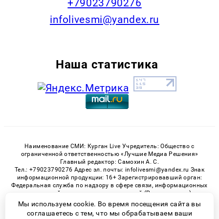
+79023790276
infolivesmi@yandex.ru
Наша статистика
Наименование СМИ: Курган Live Учредитель: Общество с
ограниченной ответственностью «Лучшие Медиа Решения»
Главный редактор: Самохин А. С.
Тел.: +79023790276 Адрес эл. почты: infolivesmi@yandex.ru Знак
информационной продукции: 16+ Зарегистрировавший орган:
Федеральная служба по надзору в сфере связи, информационных
технологий и массовых коммуникаций (Роскомнадзор)
Регистрационный номер СМИ ЭЛ № ФС 77 - 82535 от 21.01.2022
Мы используем cookie. Во время посещения сайта вы
соглашаетесь с тем, что мы обрабатываем ваши