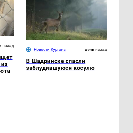
ь назад
Новости Кургана
день назад
ищет
В Шадринске спасли
 из
заблудившуюся косулю
июта