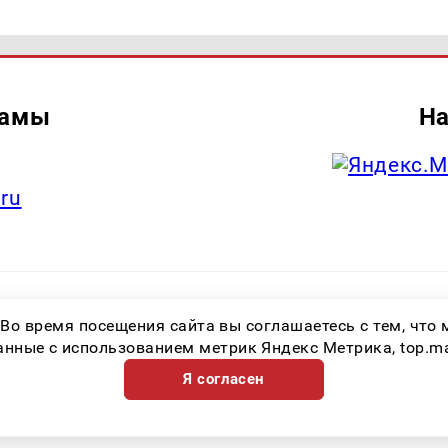
ламы
На
.ru
итель: Общество с ограниченной ответственностью «Лучшие Медиа Реше
 Во время посещения сайта вы соглашаетесь с тем, чт
.ru Знак информационной продукции: 16+ Зарегистрировавший орган: Феде
х коммуникаций (Роскомнадзор) Регистрационный номер СМИ ЭЛ № ФС 77 
ные с использованием метрик Яндекс Метрика, top.mail.
Я согласен
Возрастная категория сайта 16+