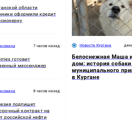
ганской области
ники оформили кредит
нсионерку
Новости Кургана
ден
ономика
7 часов назад
Белоснежная Маша 
rries готовит
дом: история собаки
венный мессенджер
муниципального пр
в Кургане
ономика
8 часов назад
езия подпишет
срочный контракт на
т российской нефти