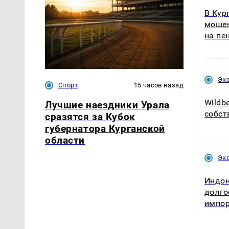
В Кур
мошен
на пе
Эк
Спорт
15 часов назад
Wildbe
Лучшие наездники Урала
собст
сразятся за Кубок
губернатора Курганской
области
Эк
Индон
долго
импор