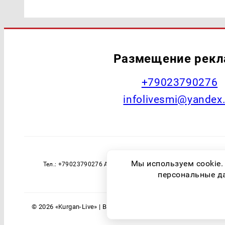
Размещение рек
+79023790276
infolivesmi@yandex
Наименование СМИ: Курган Live Учред
Мы используем cookie.
Тел.: +79023790276 Адрес эл. почты: infolivesmi@yandex
технологий и массовы
персональные дан
© 2026 «Kurgan-Live» | Все права защищены