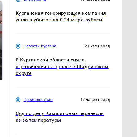
Курганская генерирующая компания
ушла в убыток на 0,24 млрд рублей
Новости Кургана
21 час назад
В Курганской области сняли
Не ешьте эту
Как выглядит место
ограничения на трассе в Шадринском
готовую еду из
крушение вертолета на
округе
магазина: список
Кавказе: смотреть
Происшествия
17 часов назад
Суд по делу Камшиловых перенесли
из-за температуры