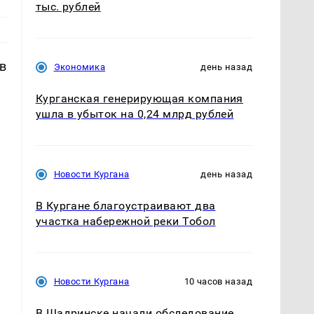
тыс. рублей
в
Экономика
день назад
Курганская генерирующая компания
ушла в убыток на 0,24 млрд рублей
Новости Кургана
день назад
В Кургане благоустраивают два
участка набережной реки Тобол
Новости Кургана
10 часов назад
В Шадринске начали обследование