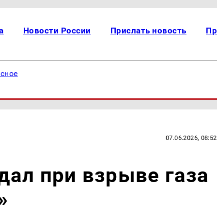
а
Новости России
Прислать новость
Пр
есное
07.06.2026, 08:52
ал при взрыве газа
»