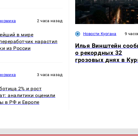
ономика
2 часа назад
Новости Кургана
9 часо
ейший в мире
переработчик нарастил
Илья Винштейн соо
ки из России
о рекордных 32
грозовых днях в Кур
ономика
3 часа назад
ботица 2% и рост
ат: аналитики оценили
ы в РФ и Европе