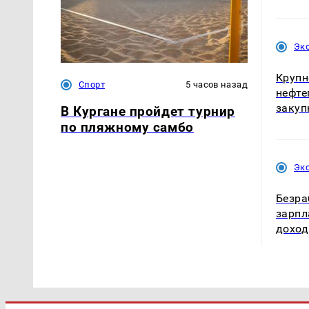
Эк
Крупн
Спорт
5 часов назад
нефте
закуп
В Кургане пройдет турнир
по пляжному самбо
Эк
Безра
зарпл
доход