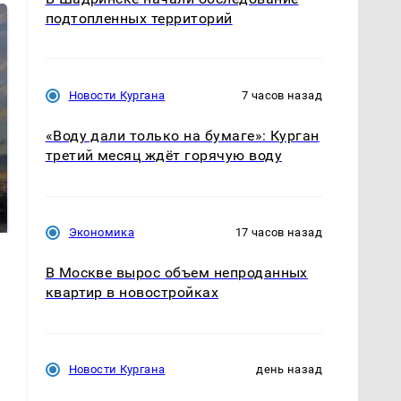
подтопленных территорий
Новости Кургана
7 часов назад
«Воду дали только на бумаге»: Курган
третий месяц ждёт горячую воду
СМИ: В Химках на
полицейскую
В магазинах России
машину напали и
ажиотаж из-за этого
подожгли.
продукта: что купить?
Экономика
17 часов назад
В Москве вырос объем непроданных
квартир в новостройках
Новости Кургана
день назад