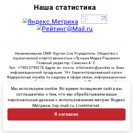
Наша статистика
Наименование СМИ: Курган Live Учредитель: Общество с
ограниченной ответственностью «Лучшие Медиа Решения»
Главный редактор: Самохин А. С.
Тел.: +79023790276 Адрес эл. почты: infolivesmi@yandex.ru Знак
информационной продукции: 16+ Зарегистрировавший орган:
Федеральная служба по надзору в сфере связи, информационных
технологий и массовых коммуникаций (Роскомнадзор)
Регистрационный номер СМИ ЭЛ № ФС 77 - 82535 от 21.01.2022
Мы используем cookie. Во время посещения сайта вы
соглашаетесь с тем, что мы обрабатываем ваши
персональные данные с использованием метрик Яндекс
Метрика, top.mail.ru, LiveInternet.
© 2026 «Kurgan-Live» | Все права защищены
Я согласен
Возрастная категория сайта 16+
Политика конфиденциальности