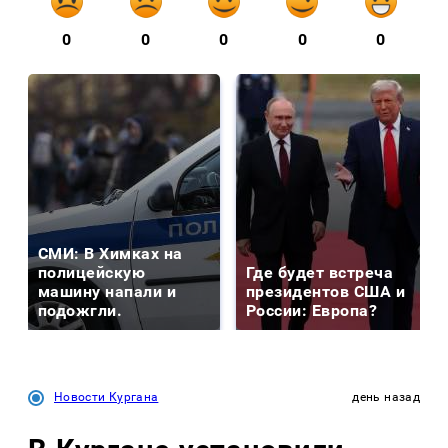
0
0
0
0
0
СМИ: В Химках на
полицейскую
Где будет встреча
машину напали и
президентов США и
подожгли.
России: Европа?
Новости Кургана
день назад