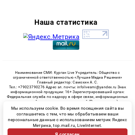
Наша статистика
Наименование СМИ: Курган Live Учредитель: Общество с
ограниченной ответственностью «Лучшие Медиа Решения»
Главный редактор: Самохин А. С.
Тел.: +79023790276 Адрес эл. почты: infolivesmi@yandex.ru Знак
информационной продукции: 16+ Зарегистрировавший орган:
Федеральная служба по надзору в сфере связи, информационных
технологий и массовых коммуникаций (Роскомнадзор)
Регистрационный номер СМИ ЭЛ № ФС 77 - 82535 от 21.01.2022
Мы используем cookie. Во время посещения сайта вы
соглашаетесь с тем, что мы обрабатываем ваши
персональные данные с использованием метрик Яндекс
Метрика, top.mail.ru, LiveInternet.
© 2026 «Kurgan-Live» | Все права защищены
Я согласен
Возрастная категория сайта 16+