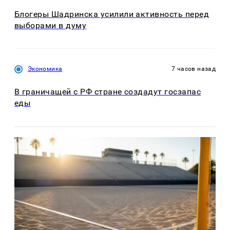
Блогеры Шадринска усилили активность перед
выборами в думу
Экономика
7 часов назад
В граничащей с РФ стране создадут госзапас
еды