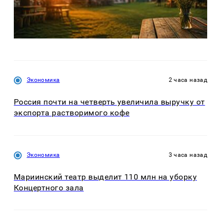
Экономика
2 часа назад
Россия почти на четверть увеличила выручку от
экспорта растворимого кофе
Экономика
3 часа назад
Мариинский театр выделит 110 млн на уборку
Концертного зала