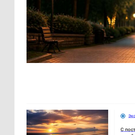
Эк
С пос