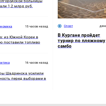
елгородской больницы
али 1,2 млрд руб.
Спорт
ден
ономика
15 часов назад
В Кургане пройдет
rs: из Южной Кореи в
турнир по пляжному
ю поставили топливо
самбо
литика
16 часов назад
ры Шадринска усилили
ность перед выборами в