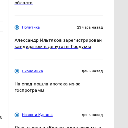
области
Политика
23 часа назад
Александр Ильтяков зарегистрирован
кандидатом в депутаты Госдумы
Экономика
день назад
На спад пошла ипотека из-за
госпрограмм
Новости Кургана
день назад
е
День сырка и «Вирус»: куда сходить в