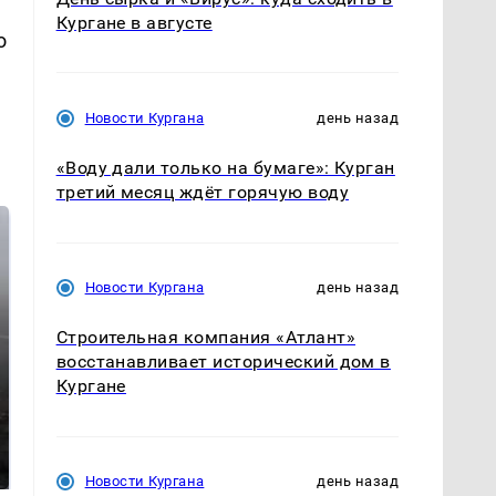
Кургане в августе
о
Новости Кургана
день назад
«Воду дали только на бумаге»: Курган
третий месяц ждёт горячую воду
Новости Кургана
день назад
Строительная компания «Атлант»
восстанавливает исторический дом в
Кургане
СМИ: В Химках на
полицейскую
Где будет встреча
машину напали и
президентов США и
подожгли.
России: Европа?
Новости Кургана
день назад