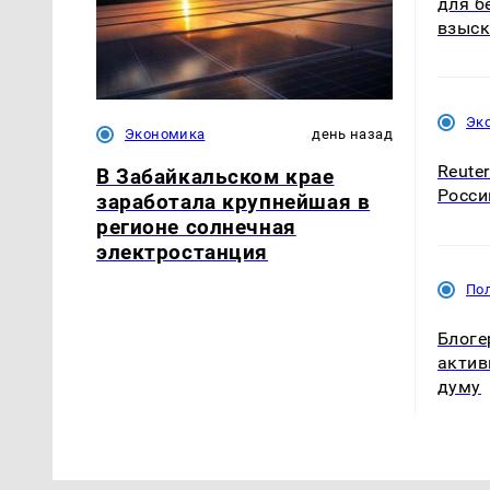
для б
взыск
Эк
Экономика
день назад
Reute
В Забайкальском крае
Росси
заработала крупнейшая в
регионе солнечная
электростанция
По
Блоге
актив
думу