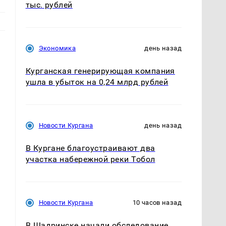
тыс. рублей
Экономика
день назад
Курганская генерирующая компания
ушла в убыток на 0,24 млрд рублей
Новости Кургана
день назад
В Кургане благоустраивают два
участка набережной реки Тобол
Новости Кургана
10 часов назад
В Шадринске начали обследование