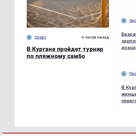
Эк
Безра
Спорт
6 часов назад
зарпл
доход
В Кургане пройдет турнир
по пляжному самбо
Пр
В Кур
женщи
перег