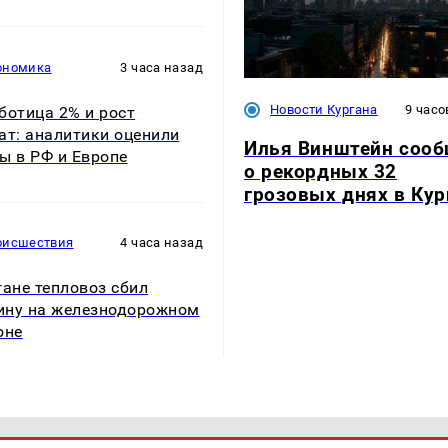
ономика
3 часа назад
Новости Кургана
9 часо
ботица 2% и рост
ат: аналитики оценили
Илья Винштейн соо
ы в РФ и Европе
о рекордных 32
грозовых днях в Кур
оисшествия
4 часа назад
гане тепловоз сбил
ну на железнодорожном
оне