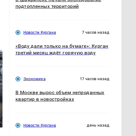
подтопленных территорий
Новости Кургана
7 часов назад
«Воду дали только на бумаге»: Курган
третий месяц ждёт горячую воду
Экономика
17 часов назад
В Москве вырос объем непроданных
квартир в новостройках
В ОАЭ произошло
Все новости по
жестокое убийство
падению вертолета на
криптомиллионера
Кавказе: читать здесь
Новости Кургана
день назад