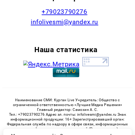
+79023790276
infolivesmi@yandex.ru
Наша статистика
Наименование СМИ: Курган Live Учредитель: Общество с
ограниченной ответственностью «Лучшие Медиа Решения»
Главный редактор: Самохин А. С.
Тел.: +79023790276 Адрес эл. почты: infolivesmi@yandex.ru Знак
информационной продукции: 16+ Зарегистрировавший орган:
Федеральная служба по надзору в сфере связи, информационных
технологий и массовых коммуникаций (Роскомнадзор)
Регистрационный номер СМИ ЭЛ № ФС 77 - 82535 от 21.01.2022