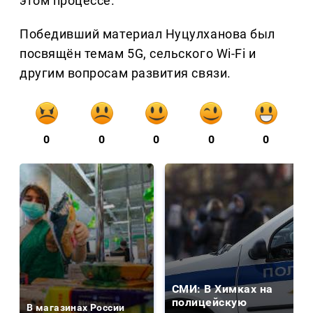
этом процессе.
Победивший материал Нуцулханова был
посвящён темам 5G, сельского Wi-Fi и
другим вопросам развития связи.
0
0
0
0
0
СМИ: В Химках на
полицейскую
В магазинах России