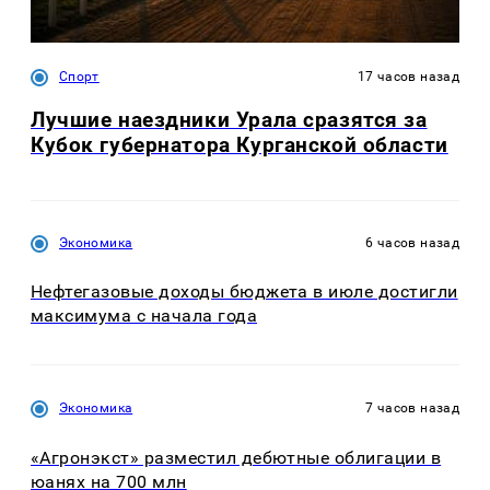
Спорт
17 часов назад
Лучшие наездники Урала сразятся за
Кубок губернатора Курганской области
Экономика
6 часов назад
Нефтегазовые доходы бюджета в июле достигли
максимума с начала года
Экономика
7 часов назад
«Агронэкст» разместил дебютные облигации в
юанях на 700 млн