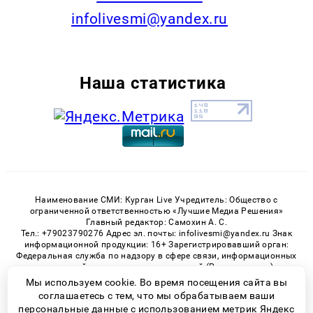
infolivesmi@yandex.ru
Наша статистика
Наименование СМИ: Курган Live Учредитель: Общество с
ограниченной ответственностью «Лучшие Медиа Решения»
Главный редактор: Самохин А. С.
Тел.: +79023790276 Адрес эл. почты: infolivesmi@yandex.ru Знак
информационной продукции: 16+ Зарегистрировавший орган:
Федеральная служба по надзору в сфере связи, информационных
технологий и массовых коммуникаций (Роскомнадзор)
Регистрационный номер СМИ ЭЛ № ФС 77 - 82535 от 21.01.2022
Мы используем cookie. Во время посещения сайта вы
соглашаетесь с тем, что мы обрабатываем ваши
персональные данные с использованием метрик Яндекс