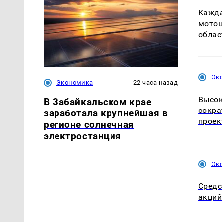
Кажда
мотоц
облас
Эк
Экономика
22 часа назад
Высок
В Забайкальском крае
сокра
заработала крупнейшая в
проек
регионе солнечная
электростанция
Эк
Средс
акций