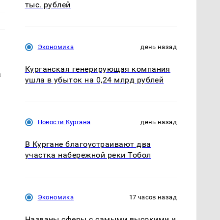
тыс. рублей
Экономика
день назад
Курганская генерирующая компания
а
ушла в убыток на 0,24 млрд рублей
Новости Кургана
день назад
В Кургане благоустраивают два
участка набережной реки Тобол
Экономика
17 часов назад
Названы сферы с самыми высокими и