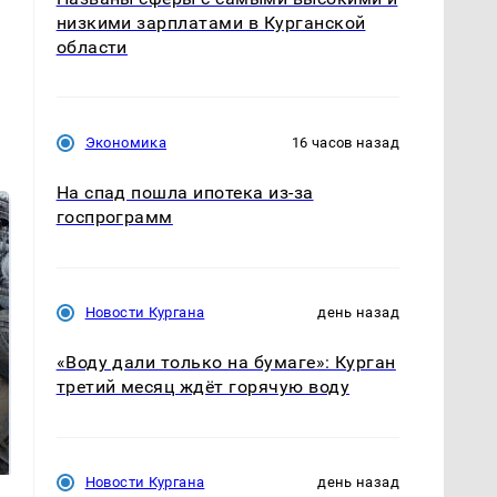
низкими зарплатами в Курганской
области
Экономика
16 часов назад
На спад пошла ипотека из-за
госпрограмм
Новости Кургана
день назад
«Воду дали только на бумаге»: Курган
третий месяц ждёт горячую воду
Не ешьте эту
В ОАЭ произошло
готовую еду из
жестокое убийство
магазина: список
криптомиллионера
Новости Кургана
день назад