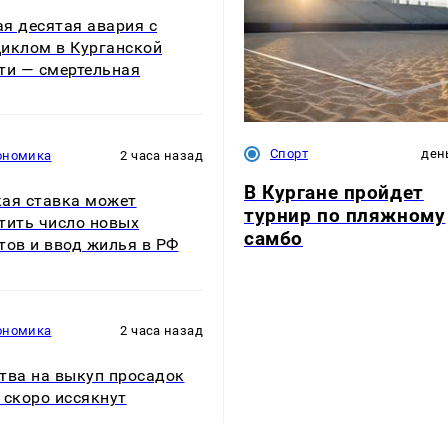
я десятая авария с
иклом в Курганской
ти — смертельная
Спорт
ден
ономика
2 часа назад
В Кургане пройдет
ая ставка может
турнир по пляжному
тить число новых
самбо
тов и ввод жилья в РФ
ономика
2 часа назад
тва на выкуп просадок
 скоро иссякнут