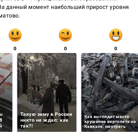
 На данный момент наибольший прирост уровня
матово.
0
0
0
ы
Такую зиму в России
Как выглядит место
8
никто не ждал: как
крушение вертолета на
й
так?!
Кавказе: смотреть