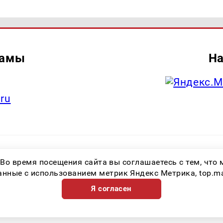
ламы
На
.ru
итель: Общество с ограниченной ответственностью «Лучшие Медиа Реше
 Во время посещения сайта вы соглашаетесь с тем, чт
.ru Знак информационной продукции: 16+ Зарегистрировавший орган: Феде
х коммуникаций (Роскомнадзор) Регистрационный номер СМИ ЭЛ № ФС 77 
ные с использованием метрик Яндекс Метрика, top.mail.
Я согласен
Возрастная категория сайта 16+