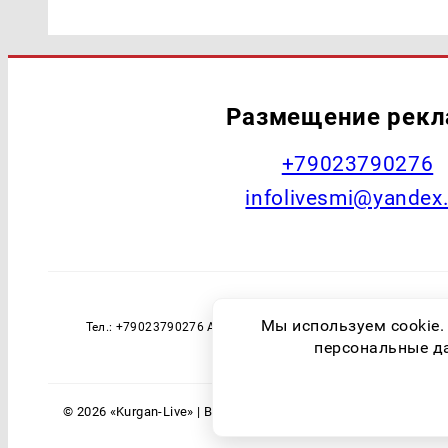
Размещение рек
+79023790276
infolivesmi@yandex
Наименование СМИ: Курган Live Учред
Мы используем cookie.
Тел.: +79023790276 Адрес эл. почты: infolivesmi@yandex
технологий и массовы
персональные дан
© 2026 «Kurgan-Live» | Все права защищены