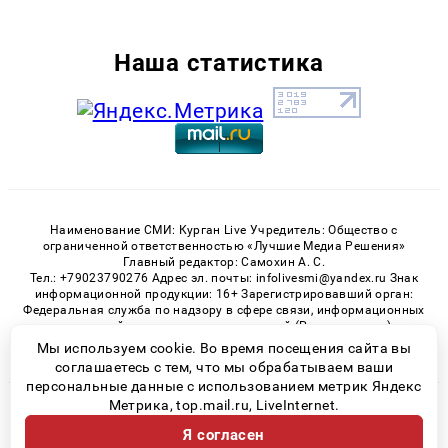
Наша статистика
Наименование СМИ: Курган Live Учредитель: Общество с
ограниченной ответственностью «Лучшие Медиа Решения»
Главный редактор: Самохин А. С.
Тел.: +79023790276 Адрес эл. почты: infolivesmi@yandex.ru Знак
информационной продукции: 16+ Зарегистрировавший орган:
Федеральная служба по надзору в сфере связи, информационных
технологий и массовых коммуникаций (Роскомнадзор)
Регистрационный номер СМИ ЭЛ № ФС 77 - 82535 от 21.01.2022
Мы используем cookie. Во время посещения сайта вы
соглашаетесь с тем, что мы обрабатываем ваши
персональные данные с использованием метрик Яндекс
Метрика, top.mail.ru, LiveInternet.
© 2026 «Kurgan-Live» | Все права защищены
Я согласен
Возрастная категория сайта 16+