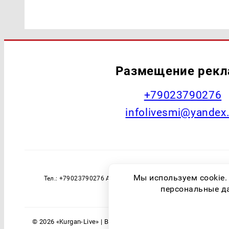
Размещение рек
+79023790276
infolivesmi@yandex
Наименование СМИ: Курган Live Учред
Мы используем cookie.
Тел.: +79023790276 Адрес эл. почты: infolivesmi@yandex
технологий и массовы
персональные дан
© 2026 «Kurgan-Live» | Все права защищены