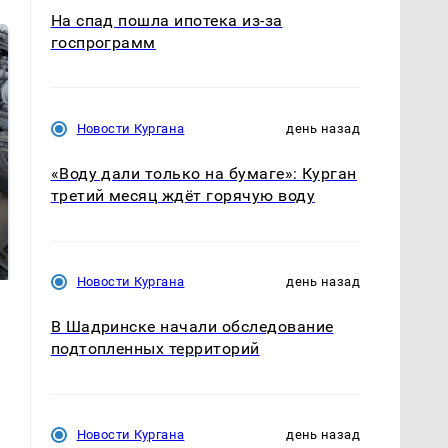
На спад пошла ипотека из-за
госпрограмм
Новости Кургана
день назад
«Воду дали только на бумаге»: Курган
третий месяц ждёт горячую воду
Не ешьте эту
В ОАЭ произошло
готовую еду из
жестокое убийство
магазина: список
криптомиллионера
Новости Кургана
день назад
В Шадринске начали обследование
подтопленных территорий
Новости Кургана
день назад