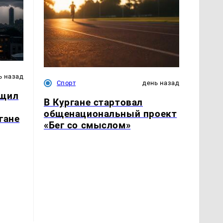
ь назад
Спорт
день назад
бщил
В Кургане стартовал
общенациональный проект
гане
«Бег со смыслом»