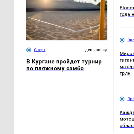
Bloom
года 
Эк
Спорт
день назад
Миров
гиган
В Кургане пройдет турнир
матер
по пляжному самбо
трлн
Пр
Кажда
мотоц
облас