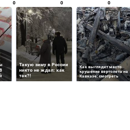
0
0
0
ы
Такую зиму в России
Как выглядит место
8
никто не ждал: как
крушение вертолета на
й
так?!
Кавказе: смотреть