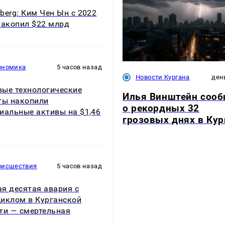
berg: Ким Чен Ын с 2022
накопил $22 млрд
ономика
5 часов назад
Новости Кургана
ден
ые технологические
Илья Винштейн соо
ты накопили
о рекордных 32
иальные активы на $1,46
грозовых днях в Кур
оисшествия
5 часов назад
я десятая авария с
иклом в Курганской
ти — смертельная