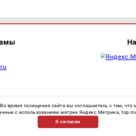
ламы
На
.ru
итель: Общество с ограниченной ответственностью «Лучшие Медиа Реше
 Во время посещения сайта вы соглашаетесь с тем, чт
.ru Знак информационной продукции: 16+ Зарегистрировавший орган: Феде
х коммуникаций (Роскомнадзор) Регистрационный номер СМИ ЭЛ № ФС 77 
ные с использованием метрик Яндекс Метрика, top.mail.
Я согласен
Возрастная категория сайта 16+