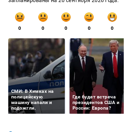
запланированы на 20 сентября 2026 года.
0
0
0
0
0
СМИ: В Химках на
полицейскую
Где будет встреча
машину напали и
президентов США и
подожгли.
России: Европа?