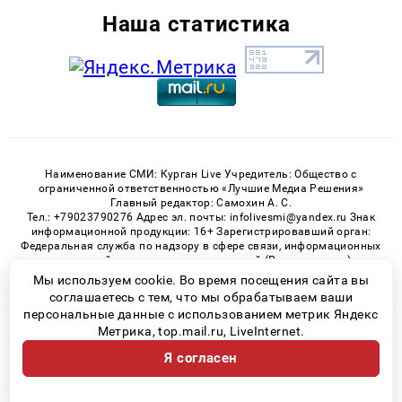
Наша статистика
Наименование СМИ: Курган Live Учредитель: Общество с
ограниченной ответственностью «Лучшие Медиа Решения»
Главный редактор: Самохин А. С.
Тел.: +79023790276 Адрес эл. почты: infolivesmi@yandex.ru Знак
информационной продукции: 16+ Зарегистрировавший орган:
Федеральная служба по надзору в сфере связи, информационных
технологий и массовых коммуникаций (Роскомнадзор)
Регистрационный номер СМИ ЭЛ № ФС 77 - 82535 от 21.01.2022
Мы используем cookie. Во время посещения сайта вы
соглашаетесь с тем, что мы обрабатываем ваши
персональные данные с использованием метрик Яндекс
Метрика, top.mail.ru, LiveInternet.
© 2026 «Kurgan-Live» | Все права защищены
Я согласен
Возрастная категория сайта 16+
Политика конфиденциальности