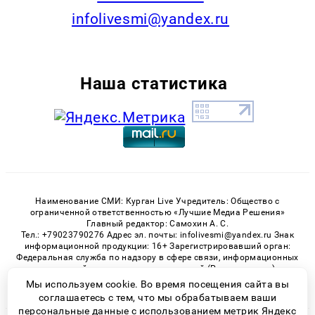
infolivesmi@yandex.ru
Наша статистика
Наименование СМИ: Курган Live Учредитель: Общество с
ограниченной ответственностью «Лучшие Медиа Решения»
Главный редактор: Самохин А. С.
Тел.: +79023790276 Адрес эл. почты: infolivesmi@yandex.ru Знак
информационной продукции: 16+ Зарегистрировавший орган:
Федеральная служба по надзору в сфере связи, информационных
технологий и массовых коммуникаций (Роскомнадзор)
Регистрационный номер СМИ ЭЛ № ФС 77 - 82535 от 21.01.2022
Мы используем cookie. Во время посещения сайта вы
соглашаетесь с тем, что мы обрабатываем ваши
персональные данные с использованием метрик Яндекс