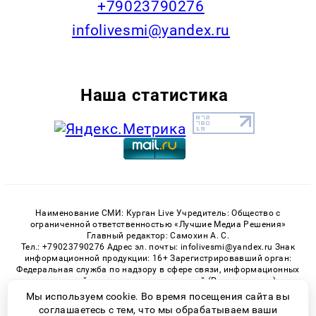
+79023790276
infolivesmi@yandex.ru
Наша статистика
Наименование СМИ: Курган Live Учредитель: Общество с
ограниченной ответственностью «Лучшие Медиа Решения»
Главный редактор: Самохин А. С.
Тел.: +79023790276 Адрес эл. почты: infolivesmi@yandex.ru Знак
информационной продукции: 16+ Зарегистрировавший орган:
Федеральная служба по надзору в сфере связи, информационных
технологий и массовых коммуникаций (Роскомнадзор)
Регистрационный номер СМИ ЭЛ № ФС 77 - 82535 от 21.01.2022
Мы используем cookie. Во время посещения сайта вы
соглашаетесь с тем, что мы обрабатываем ваши