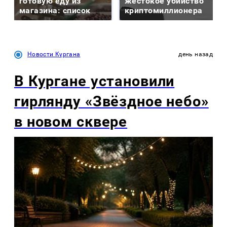
готовую еду из
жестокое убийство
магазина: список
криптомиллионера
Новости Кургана
день назад
В Кургане установили
гирлянду «Звёздное небо»
в новом сквере