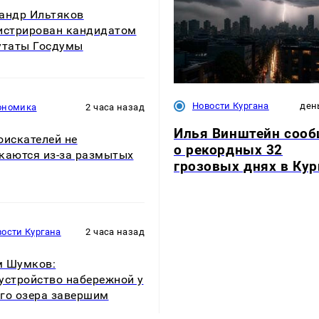
андр Ильтяков
истрирован кандидатом
утаты Госдумы
Новости Кургана
ден
ономика
2 часа назад
Илья Винштейн соо
оискателей не
о рекордных 32
каются из-за размытых
грозовых днях в Кур
ости Кургана
2 часа назад
м Шумков:
устройство набережной у
го озера завершим