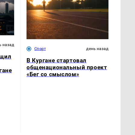
ь назад
Спорт
день назад
бщил
В Кургане стартовал
общенациональный проект
гане
«Бег со смыслом»