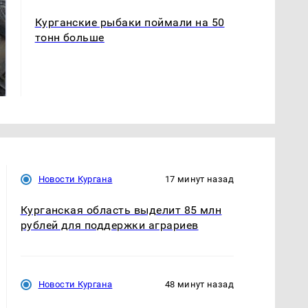
Курганские рыбаки поймали на 50
тонн больше
Не ешьте эту
В ОАЭ произошло
готовую еду из
жестокое убийство
магазина: список
криптомиллионера
Новости Кургана
17 минут назад
Курганская область выделит 85 млн
рублей для поддержки аграриев
Новости Кургана
48 минут назад