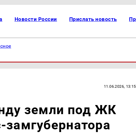
а
Новости России
Прислать новость
Пр
есное
11.06.2026, 13:15
нду земли под ЖК
с-замгубернатора