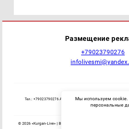
Размещение рек
+79023790276
infolivesmi@yandex
Наименование СМИ: Курган Live Учред
Мы используем cookie.
Тел.: +79023790276 Адрес эл. почты: infolivesmi@yandex
технологий и массовы
персональные дан
© 2026 «Kurgan-Live» | Все права защищены