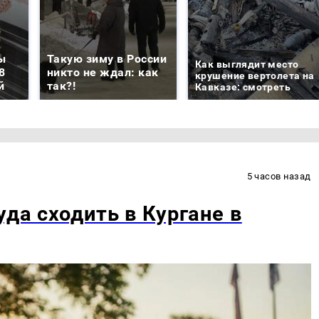
ы
Такую зиму в России
Как выглядит место
8
никто не ждал: как
крушение вертолета на
й
так?!
Кавказе: смотреть
5 часов назад
уда сходить в Кургане в