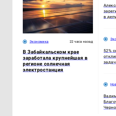
Алекс
зарег
в деп
Эк
Экономика
22 часа назад
52% с
В Забайкальском крае
откли
заработала крупнейшая в
задач
регионе солнечная
электростанция
Нов
Вади
Благо
Черно