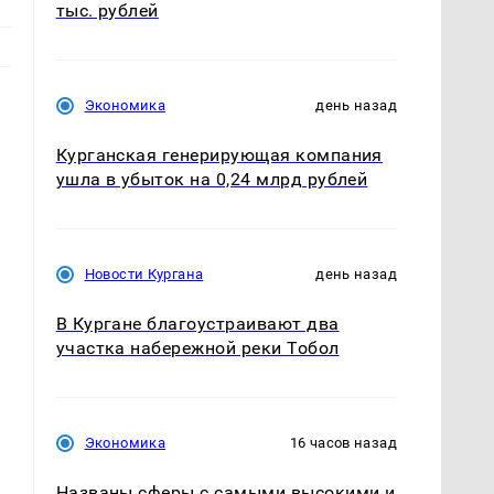
тыс. рублей
Экономика
день назад
Курганская генерирующая компания
ушла в убыток на 0,24 млрд рублей
Новости Кургана
день назад
В Кургане благоустраивают два
участка набережной реки Тобол
Экономика
16 часов назад
Названы сферы с самыми высокими и