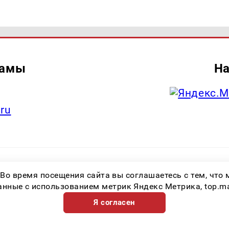
ламы
На
.ru
итель: Общество с ограниченной ответственностью «Лучшие Медиа Реше
 Во время посещения сайта вы соглашаетесь с тем, чт
.ru Знак информационной продукции: 16+ Зарегистрировавший орган: Феде
х коммуникаций (Роскомнадзор) Регистрационный номер СМИ ЭЛ № ФС 77 
ные с использованием метрик Яндекс Метрика, top.mail.
Я согласен
Возрастная категория сайта 16+