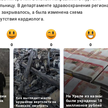
ьницу. В департаменте здравоохранения регион
е закрывалось, а была изменена схема
утствия кардиолога.
0
0
0
сии
На Урале из казны
Как выглядит место
ак
были украдены 18
крушение вертолета на
миллионов рублей
Кавказе: смотреть