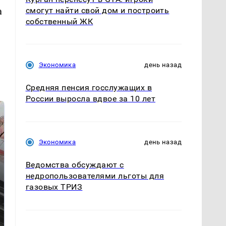
смогут найти свой дом и построить
а
собственный ЖК
Экономика
день назад
Средняя пенсия госслужащих в
России выросла вдвое за 10 лет
Экономика
день назад
Ведомства обсуждают с
недропользователями льготы для
газовых ТРИЗ
Не ешьте эту
В ОАЭ произошло
готовую еду из
жестокое убийство
магазина: список
криптомиллионера