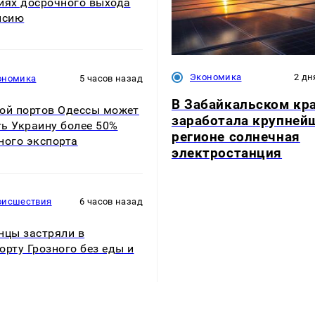
иях досрочного выхода
нсию
Экономика
2 дн
ономика
5 часов назад
В Забайкальском кр
ой портов Одессы может
заработала крупней
ь Украину более 50%
регионе солнечная
ного экспорта
электростанция
оисшествия
6 часов назад
нцы застряли в
орту Грозного без еды и