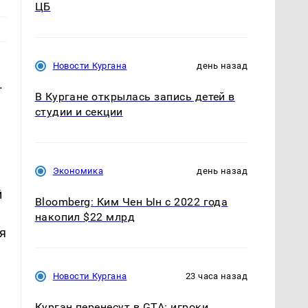
ЦБ
Новости Кургана
день назад
.
В Кургане открылась запись детей в
студии и секции
Экономика
день назад
й
Bloomberg: Ким Чен Ын с 2022 года
накопил $22 млрд
я
Новости Кургана
23 часа назад
Курган перенесут в GTA: игроки