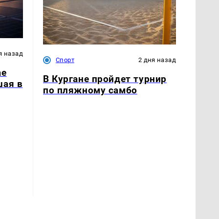
я назад
Спорт
2 дня назад
ае
В Кургане пройдет турнир
шая в
по пляжному самбо