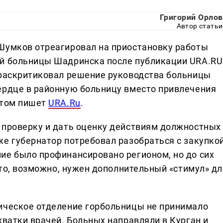
Григорий Орлов
Автор статьи
Шумков отреагировал на приостановку работы
ой больницы Шадринска после публикации URA.RU
 раскритиковал решение руководства больницы
ердце в районную больницу вместо привлечения
этом пишет
URA.Ru
.
 проверку и дать оценку действиям должностных
же губернатор потребовал разобраться с закупко
ие было профинансировано регионом, но до сих
 что, возможно, нужен дополнительный «стимул» дл
ическое отделение горбольницы не принимало
хватки врачей. Больных направляли в Курган и