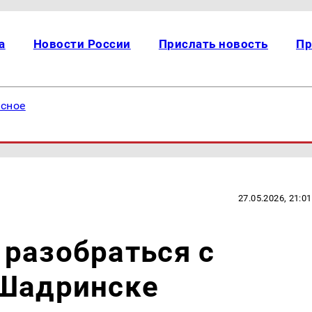
а
Новости России
Прислать новость
Пр
есное
27.05.2026, 21:01
разобраться с
 Шадринске