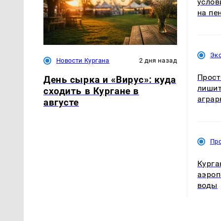
услов
на пе
Эк
Новости Кургана
2 дня назад
Прост
День сырка и «Вирус»: куда
лишит
сходить в Кургане в
аграр
августе
Пр
Курга
аэроп
воды