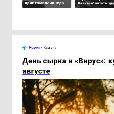
криптомиллионера
Кавказе: читать зд
Новости Кургана
День сырка и «Вирус»: к
августе