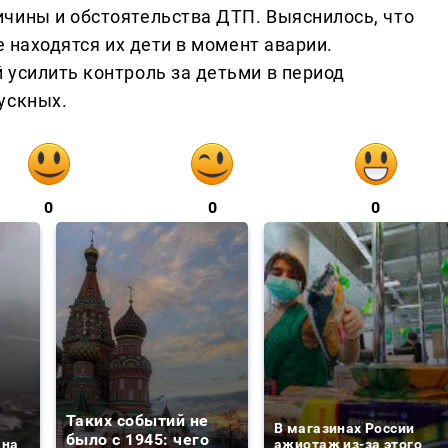
чины и обстоятельства ДТП. Выяснилось, что
е находятся их дети в момент аварии.
 усилить контроль за детьми в период
ускных.
0
0
0
Таких событий не
В магазинах России
было с 1945: чего
 на
ажиотаж из-за этого