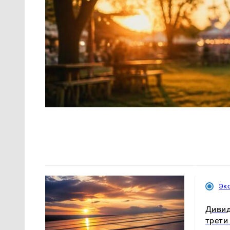
Эк
Дивид
трети