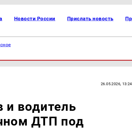
а
Новости России
Прислать новость
Пр
есное
26.05.2026, 13:24
 и водитель
чном ДТП под