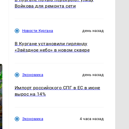
Войкова для ремонта сети
Новости Кургана
день назад
В Кургане установили гирлянду
«Звёздное небо» в новом сквере
Экономика
день назад
Импорт российского СПГ в ЕС в июне
вырос на 14%
Экономика
4 часа назад
Где будет встреча
Как выглядит место
президентов США и
крушение вертолета на