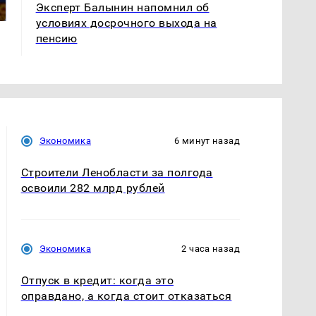
Эксперт Балынин напомнил об
России: Европа?
Кавказе: смотреть
условиях досрочного выхода на
пенсию
Экономика
6 минут назад
Строители Ленобласти за полгода
освоили 282 млрд рублей
Экономика
2 часа назад
Отпуск в кредит: когда это
оправдано, а когда стоит отказаться