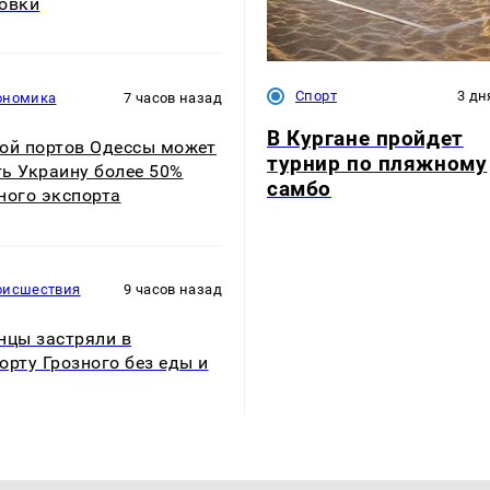
овки
Спорт
3 дн
ономика
7 часов назад
В Кургане пройдет
ой портов Одессы может
турнир по пляжному
ь Украину более 50%
самбо
ного экспорта
оисшествия
9 часов назад
нцы застряли в
орту Грозного без еды и