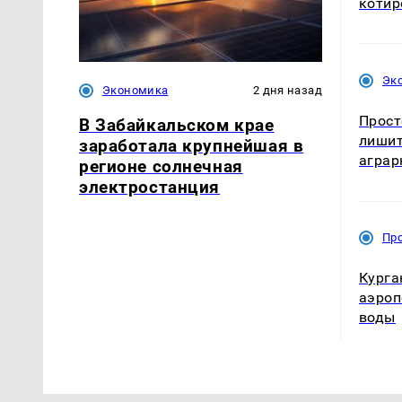
котир
Эк
Экономика
2 дня назад
Прост
В Забайкальском крае
лишит
заработала крупнейшая в
аграр
регионе солнечная
электростанция
Пр
Курга
аэроп
воды