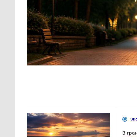
Эк
В гра