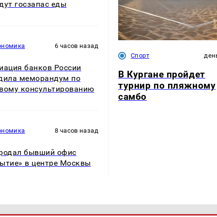
дут госзапас еды
ономика
6 часов назад
Спорт
ден
иация банков России
В Кургане пройдет
дила меморандум по
турнир по пляжному
вому консультированию
самбо
ономика
8 часов назад
родал бывший офис
ытие» в центре Москвы