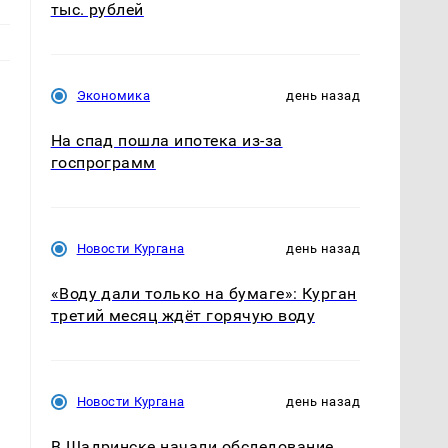
тыс. рублей
Экономика
день назад
На спад пошла ипотека из-за
госпрограмм
Новости Кургана
день назад
я
«Воду дали только на бумаге»: Курган
третий месяц ждёт горячую воду
Новости Кургана
день назад
В Шадринске начали обследование