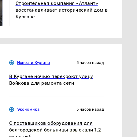
Строительная компания «Атлант»
Не ешьте эту
В ОАЭ произошло
восстанавливает исторический дом в
готовую еду из
жестокое убийство
Кургане
магазина: список
криптомиллионера
Новости Кургана
5 часов назад
В Кургане ночью перекроют улицу
Войкова для ремонта сети
Экономика
5 часов назад
С поставщиков оборудования для
белгородской больницы взыскали 1,2
млрд руб.