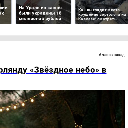
сии
На Урале из казны
Как выглядит место
ак
были украдены 18
крушение вертолета на
миллионов рублей
Кавказе: смотреть
6 часов назад
рлянду «Звёздное небо» в