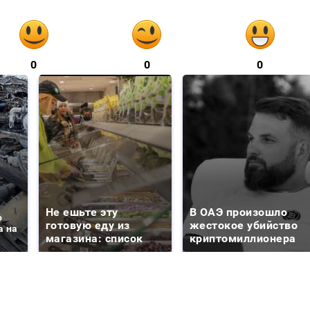
0
0
0
Не ешьте эту
В ОАЭ произошло
о
готовую еду из
жестокое убийство
а на
магазина: список
криптомиллионера