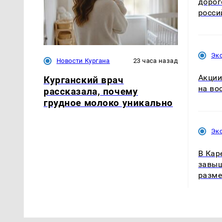
дорог
росси
Эк
Новости Кургана
23 часа назад
Акции
Курганский врач
на во
рассказала, почему
грудное молоко уникально
Эк
В Кар
завыш
разм