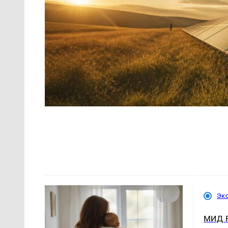
Эк
МИД Р