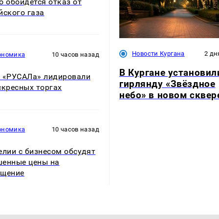
о обойдется отказ от
йского газа
Новости Кургана
2 дн
ономика
10 часов назад
В Кургане установил
 «РУСАЛа» лидировали
гирлянду «Звёздное
скресных торгах
небо» в новом сквер
ономика
10 часов назад
елии с бизнесом обсудят
енные цены на
ещение