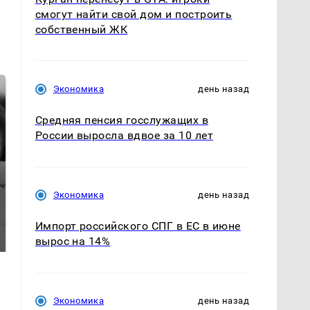
смогут найти свой дом и построить
собственный ЖК
Экономика
день назад
Средняя пенсия госслужащих в
России выросла вдвое за 10 лет
Экономика
день назад
Таких событий не
Все новости по
было с 1945: чего
Импорт российского СПГ в ЕС в июне
падению вертолета на
ждать всем нам?
Кавказе: читать здесь
вырос на 14%
Экономика
день назад