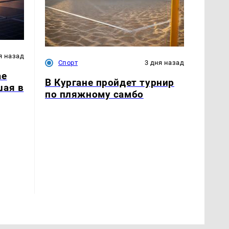
я назад
Спорт
3 дня назад
ае
В Кургане пройдет турнир
шая в
по пляжному самбо