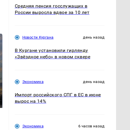
Средняя пенсия госслужащих в
России выросла вдвое за 10 лет
Новости Кургана
день назад
В Кургане установили гирлянду
«Звёздное небо» в новом сквере
Экономика
день назад
СМИ: В Химках на
полицейскую
В магазинах России
Импорт российского СПГ в ЕС в июне
машину напали и
ажиотаж из-за этого
вырос на 14%
подожгли.
продукта: что купить?
Экономика
6 часов назад