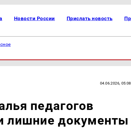
а
Новости России
Прислать новость
Пр
есное
04.06.2026, 05:08
алья педагогов
ти лишние документы