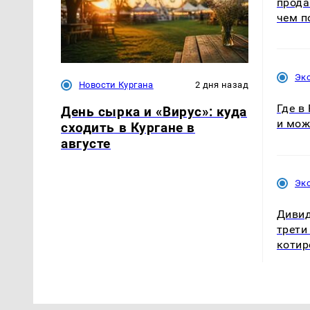
прода
чем п
Эк
Новости Кургана
2 дня назад
Где в
День сырка и «Вирус»: куда
и мож
сходить в Кургане в
августе
Эк
Дивид
трети
котир