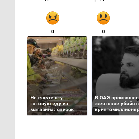
0
0
Не ешьте эту
В ОАЭ произошло
готовую еду из
жестокое убийст
магазина: список
криптомиллионе