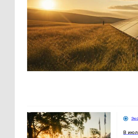
Эк
В июл