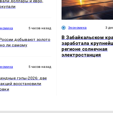
вали доллары и евро,
окупали
Экономика
3 дн
ономика
5 часов назад
В Забайкальском кр
 России добывают золото
заработала крупней
но ли самому
регионе солнечная
электростанция
ономика
5 часов назад
ендные гэпы-2026: две
 акций восстановили
овки