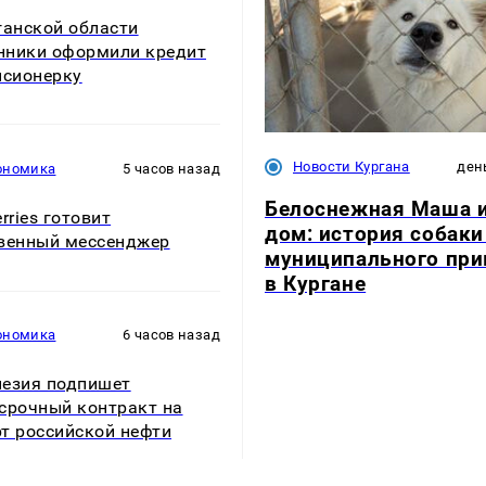
ганской области
ники оформили кредит
нсионерку
Новости Кургана
ден
ономика
5 часов назад
Белоснежная Маша 
rries готовит
дом: история собаки
венный мессенджер
муниципального пр
в Кургане
ономика
6 часов назад
езия подпишет
срочный контракт на
т российской нефти