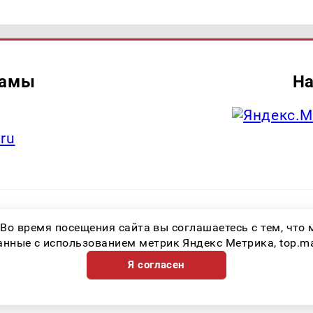
ламы
На
.ru
итель: Общество с ограниченной ответственностью «Лучшие Медиа Реше
 Во время посещения сайта вы соглашаетесь с тем, чт
.ru Знак информационной продукции: 16+ Зарегистрировавший орган: Феде
х коммуникаций (Роскомнадзор) Регистрационный номер СМИ ЭЛ № ФС 77 
ные с использованием метрик Яндекс Метрика, top.mail.
Я согласен
Возрастная категория сайта 16+