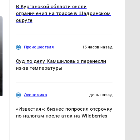
В Курганской области сняли
ограничения на трассе в Шадринском
округе
Происшествия
15 часов назад
Суд по делу Камшиловых перенесли
из-за температуры
Таких событий не
В магазинах России
было с 1945: чего
ажиотаж из-за этого
ждать всем нам?
продукта: что купить?
Экономика
день назад
«Известия»: бизнес попросил отсрочку
по налогам после атак на Wildberries