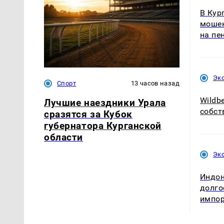
В Кур
мошен
на пе
Эк
Спорт
13 часов назад
Wildbe
Лучшие наездники Урала
собст
сразятся за Кубок
губернатора Курганской
области
Эк
Индон
долго
импор