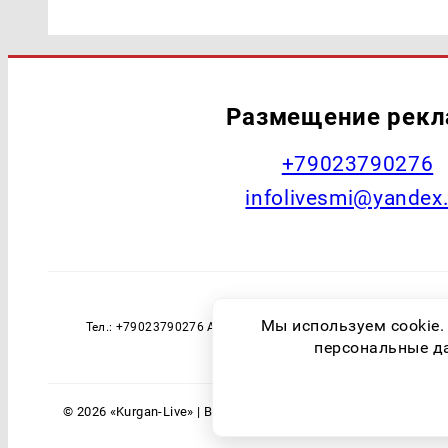
Размещение рек
+79023790276
infolivesmi@yandex
Наименование СМИ: Курган Live Учред
Мы используем cookie.
Тел.: +79023790276 Адрес эл. почты: infolivesmi@yandex
технологий и массовы
персональные дан
© 2026 «Kurgan-Live» | Все права защищены