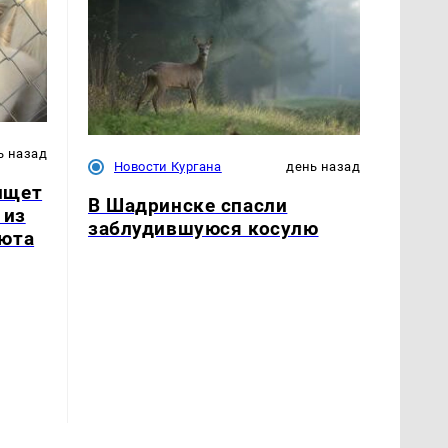
ь назад
Новости Кургана
день назад
ищет
В Шадринске спасли
 из
заблудившуюся косулю
июта