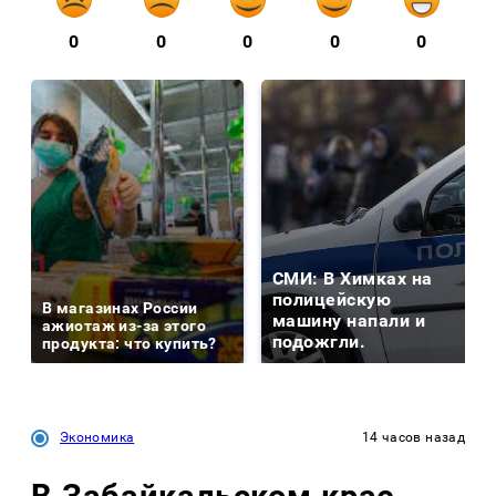
0
0
0
0
0
СМИ: В Химках на
полицейскую
В магазинах России
машину напали и
ажиотаж из-за этого
подожгли.
продукта: что купить?
Экономика
14 часов назад
В Забайкальском крае