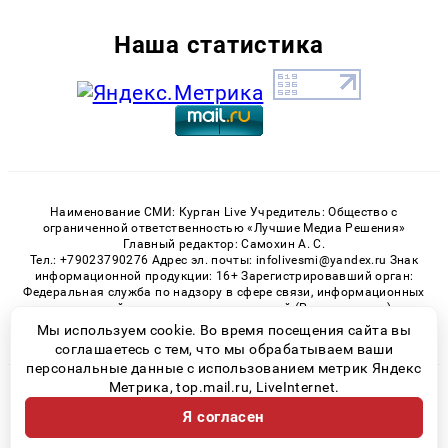
Наша статистика
Наименование СМИ: Курган Live Учредитель: Общество с
ограниченной ответственностью «Лучшие Медиа Решения»
Главный редактор: Самохин А. С.
Тел.: +79023790276 Адрес эл. почты: infolivesmi@yandex.ru Знак
информационной продукции: 16+ Зарегистрировавший орган:
Федеральная служба по надзору в сфере связи, информационных
технологий и массовых коммуникаций (Роскомнадзор)
Регистрационный номер СМИ ЭЛ № ФС 77 - 82535 от 21.01.2022
Мы используем cookie. Во время посещения сайта вы
соглашаетесь с тем, что мы обрабатываем ваши
персональные данные с использованием метрик Яндекс
Метрика, top.mail.ru, LiveInternet.
© 2026 «Kurgan-Live» | Все права защищены
Я согласен
Возрастная категория сайта 16+
Политика конфиденциальности