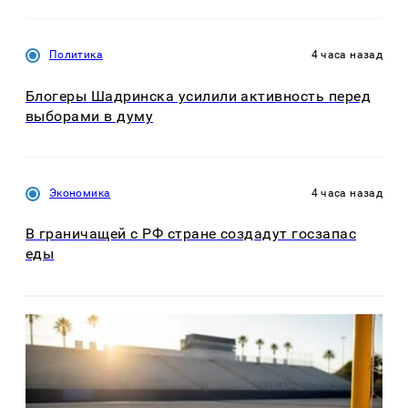
Политика
4 часа назад
Блогеры Шадринска усилили активность перед
выборами в думу
Экономика
4 часа назад
В граничащей с РФ стране создадут госзапас
еды