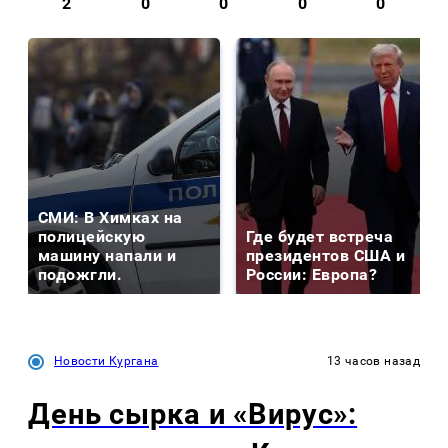
2
0
0
0
0
СМИ: В Химках на
полицейскую
Где будет встреча
машину напали и
президентов США и
подожгли.
России: Европа?
Новости Кургана
13 часов назад
День сырка и «Вирус»: