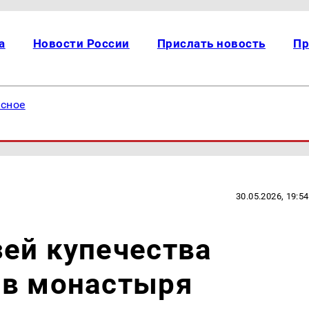
а
Новости России
Прислать новость
Пр
есное
30.05.2026, 19:54
ей купечества
ив монастыря