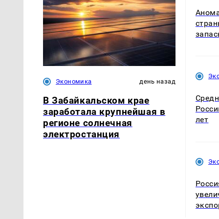
Анома
стран
запас
Эк
Экономика
день назад
Средн
В Забайкальском крае
Росси
заработала крупнейшая в
лет
регионе солнечная
электростанция
Эк
Росси
увели
экспо