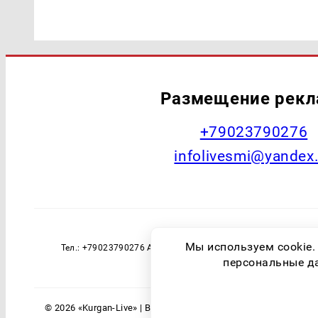
Размещение рек
+79023790276
infolivesmi@yandex
Наименование СМИ: Курган Live Учред
Мы используем cookie.
Тел.: +79023790276 Адрес эл. почты: infolivesmi@yandex
технологий и массовы
персональные дан
© 2026 «Kurgan-Live» | Все права защищены