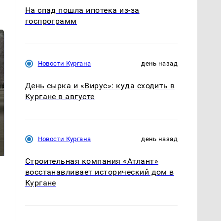
На спад пошла ипотека из-за
госпрограмм
Новости Кургана
день назад
День сырка и «Вирус»: куда сходить в
Кургане в августе
На Урале из казны
Как выглядит место
были украдены 18
крушение вертолета на
Новости Кургана
день назад
миллионов рублей
Кавказе: смотреть
Строительная компания «Атлант»
восстанавливает исторический дом в
Кургане