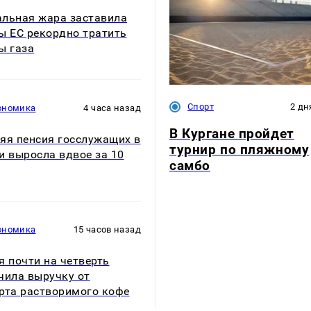
льная жара заставила
ы ЕС рекордно тратить
ы газа
Спорт
2 дн
ономика
4 часа назад
В Кургане пройдет
яя пенсия госслужащих в
турнир по пляжному
и выросла вдвое за 10
самбо
ономика
15 часов назад
я почти на четверть
чила выручку от
рта растворимого кофе