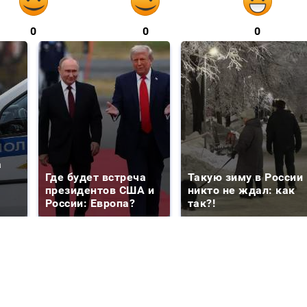
0
0
0
а
Где будет встреча
Такую зиму в России
президентов США и
никто не ждал: как
России: Европа?
так?!