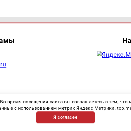
ламы
На
.ru
итель: Общество с ограниченной ответственностью «Лучшие Медиа Реше
 Во время посещения сайта вы соглашаетесь с тем, чт
.ru Знак информационной продукции: 16+ Зарегистрировавший орган: Феде
х коммуникаций (Роскомнадзор) Регистрационный номер СМИ ЭЛ № ФС 77 
ные с использованием метрик Яндекс Метрика, top.mail.
Я согласен
Возрастная категория сайта 16+