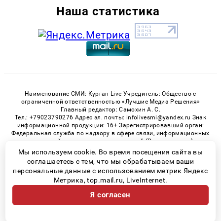
Наша статистика
Наименование СМИ: Курган Live Учредитель: Общество с
ограниченной ответственностью «Лучшие Медиа Решения»
Главный редактор: Самохин А. С.
Тел.: +79023790276 Адрес эл. почты: infolivesmi@yandex.ru Знак
информационной продукции: 16+ Зарегистрировавший орган:
Федеральная служба по надзору в сфере связи, информационных
технологий и массовых коммуникаций (Роскомнадзор)
Регистрационный номер СМИ ЭЛ № ФС 77 - 82535 от 21.01.2022
Мы используем cookie. Во время посещения сайта вы
соглашаетесь с тем, что мы обрабатываем ваши
персональные данные с использованием метрик Яндекс
Метрика, top.mail.ru, LiveInternet.
© 2026 «Kurgan-Live» | Все права защищены
Я согласен
Возрастная категория сайта 16+
Политика конфиденциальности