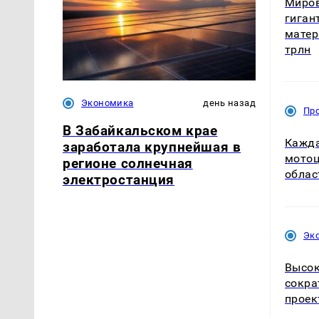
Миров
гиган
матер
трлн
Экономика
день назад
Пр
В Забайкальском крае
Кажда
заработала крупнейшая в
мотоц
регионе солнечная
облас
электростанция
Эк
Высок
сокра
проек