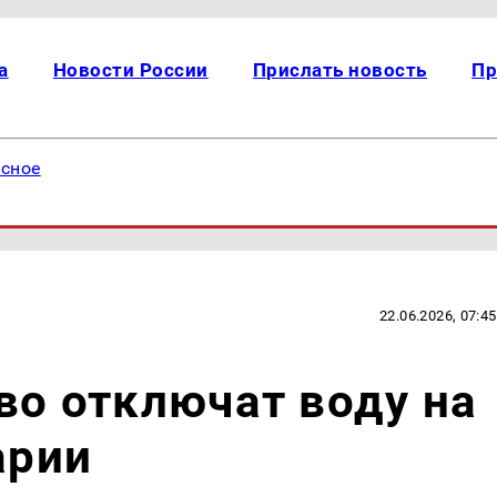
а
Новости России
Прислать новость
Пр
есное
22.06.2026, 07:45
ово отключат воду на
арии