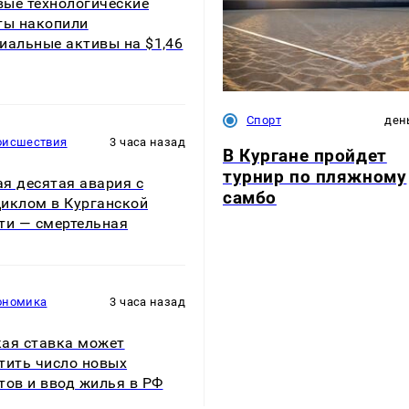
ые технологические
ты накопили
иальные активы на $1,46
Спорт
ден
оисшествия
3 часа назад
В Кургане пройдет
турнир по пляжному
я десятая авария с
самбо
иклом в Курганской
ти — смертельная
ономика
3 часа назад
ая ставка может
тить число новых
тов и ввод жилья в РФ