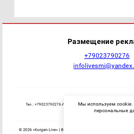
Размещение рек
+79023790276
infolivesmi@yandex
Наименование СМИ: Курган Live Учред
Мы используем cookie.
Тел.: +79023790276 Адрес эл. почты: infolivesmi@yandex
технологий и массовы
персональные дан
© 2026 «Kurgan-Live» | Все права защищены