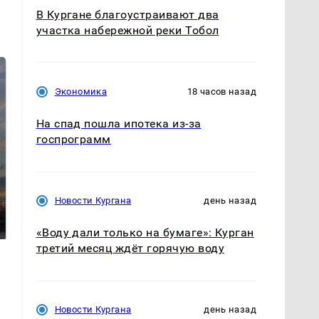
В Кургане благоустраивают два
участка набережной реки Тобол
Экономика
18 часов назад
На спад пошла ипотека из-за
госпрограмм
СМИ: В Химках на
полицейскую
Новости Кургана
день назад
В магазинах России
машину напали и
ажиотаж из-за этого
подожгли.
продукта: что купить?
«Воду дали только на бумаге»: Курган
третий месяц ждёт горячую воду
Новости Кургана
день назад