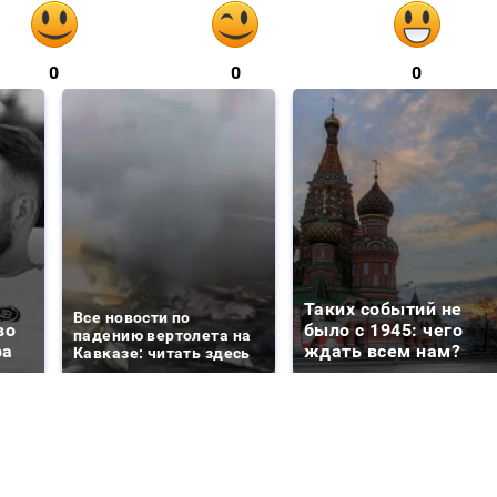
0
0
0
Таких событий не
Все новости по
во
было с 1945: чего
падению вертолета на
ра
ждать всем нам?
Кавказе: читать здесь