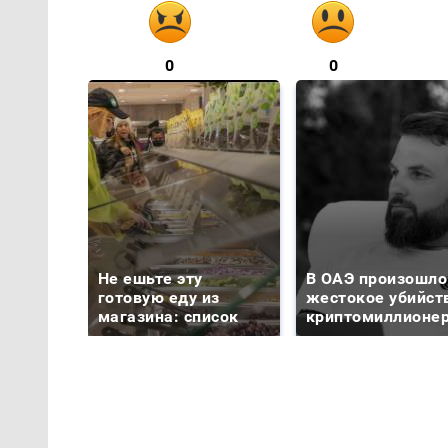
0
0
Не ешьте эту
В ОАЭ произошло
готовую еду из
жестокое убийст
магазина: список
криптомиллионе