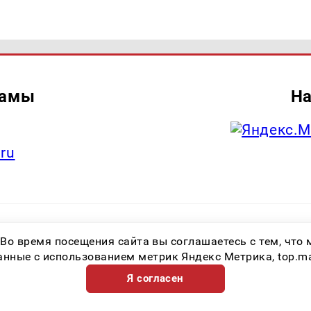
ламы
На
.ru
итель: Общество с ограниченной ответственностью «Лучшие Медиа Реше
 Во время посещения сайта вы соглашаетесь с тем, чт
.ru Знак информационной продукции: 16+ Зарегистрировавший орган: Феде
х коммуникаций (Роскомнадзор) Регистрационный номер СМИ ЭЛ № ФС 77 
ные с использованием метрик Яндекс Метрика, top.mail.
Я согласен
Возрастная категория сайта 16+