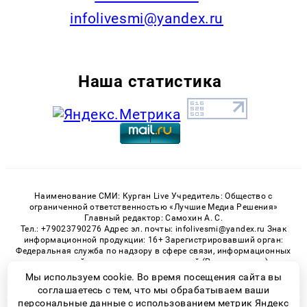
infolivesmi@yandex.ru
Наша статистика
Наименование СМИ: Курган Live Учредитель: Общество с
ограниченной ответственностью «Лучшие Медиа Решения»
Главный редактор: Самохин А. С.
Тел.: +79023790276 Адрес эл. почты: infolivesmi@yandex.ru Знак
информационной продукции: 16+ Зарегистрировавший орган:
Федеральная служба по надзору в сфере связи, информационных
технологий и массовых коммуникаций (Роскомнадзор)
Регистрационный номер СМИ ЭЛ № ФС 77 - 82535 от 21.01.2022
Мы используем cookie. Во время посещения сайта вы
соглашаетесь с тем, что мы обрабатываем ваши
персональные данные с использованием метрик Яндекс