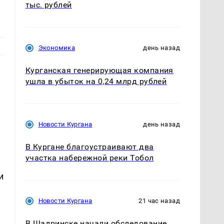
тыс. рублей
Экономика
день назад
Курганская генерирующая компания
ушла в убыток на 0,24 млрд рублей
Новости Кургана
день назад
В Кургане благоустраивают два
участка набережной реки Тобол
и
Новости Кургана
21 час назад
В Шадринске начали обследование