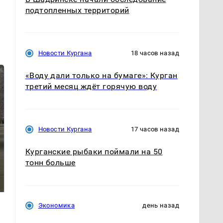
подтопленных территорий
Новости Кургана
18 часов назад
«Воду дали только на бумаге»: Курган
третий месяц ждёт горячую воду
Новости Кургана
17 часов назад
Курганские рыбаки поймали на 50
тонн больше
На Урале из казны
Как выглядит место
были украдены 18
крушение вертолета на
миллионов рублей
Кавказе: смотреть
Экономика
день назад