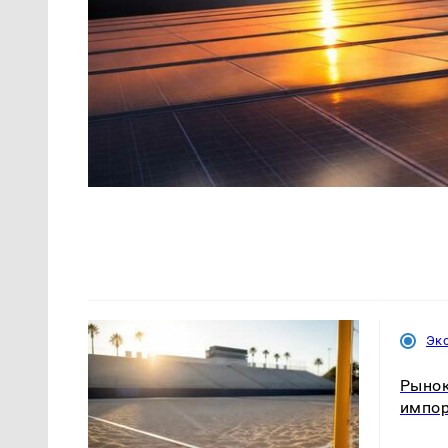
Эк
Рынок
импо