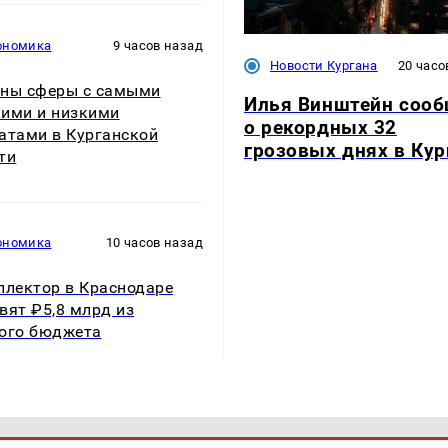
ономика
9 часов назад
Новости Кургана
20 часо
ны сферы с самыми
Илья Винштейн соо
ими и низкими
о рекордных 32
атами в Курганской
грозовых днях в Кур
ти
ономика
10 часов назад
ллектор в Краснодаре
вят ₽5,8 млрд из
ого бюджета