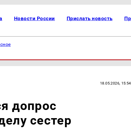
а
Новости России
Прислать новость
Пр
есное
18.05.2026, 15:54
ся допрос
делу сестер