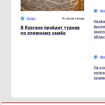
Эк
Спорт
16 часов назад
Назва
высок
В Кургане пройдет турнир
зарпл
по пляжному самбо
облас
Эк
На ко
напра
краев