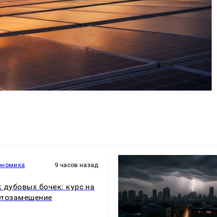
ономика
9 часов назад
 дубовых бочек: курс на
ртозамещение