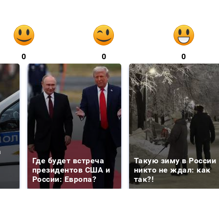
0
0
0
а
Где будет встреча
Такую зиму в России
президентов США и
никто не ждал: как
России: Европа?
так?!