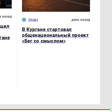
в назад
Спорт
день назад
бщил
В Кургане стартовал
общенациональный проект
гане
«Бег со смыслом»