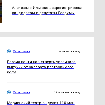
СМИ: В Химках на
Александр Ильтяков зарегистрирован
полицейскую
Где будет встреча
кандидатом в депутаты Госдумы
машину напали и
президентов США и
подожгли.
России: Европа?
Экономика
минуту назад
Россия почти на четверть увеличила
выручку от экспорта растворимого
кофе
Экономика
32 минуты назад
Мариинский театр выделит 110 млн