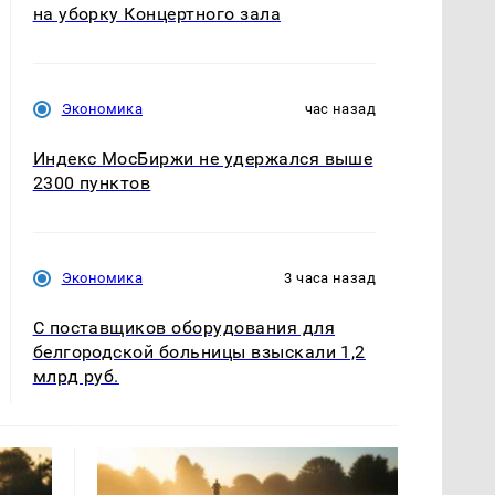
на уборку Концертного зала
Экономика
час назад
Индекс МосБиржи не удержался выше
2300 пунктов
Экономика
3 часа назад
С поставщиков оборудования для
белгородской больницы взыскали 1,2
млрд руб.