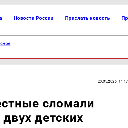
а
Новости России
Прислать новость
Пр
есное
20.05.2026, 14:17
естные сломали
 двух детских