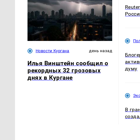
Reute
Росси
По
Новости Кургана
день назад
Блоге
актив
Илья Винштейн сообщил о
думу
рекордных 32 грозовых
днях в Кургане
Эк
В гра
созда