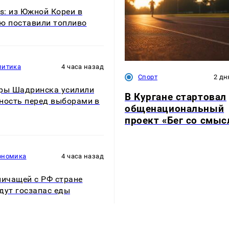
rs: из Южной Кореи в
ю поставили топливо
литика
4 часа назад
Спорт
2 дн
ры Шадринска усилили
В Кургане стартовал
ность перед выборами в
общенациональный
проект «Бег со смы
ономика
4 часа назад
ничащей с РФ стране
дут госзапас еды