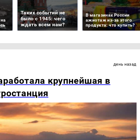
Таких событий не
В магазинах России
было с 1945: чего
 на
ажиотаж из-за этого
ждать всем нам?
есь
продукта: что купить?
день назад
аработала крупнейшая в
тростанция