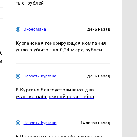
тыс. рублей
Экономика
день назад
Курганская генерирующая компания
ушла в убыток на 0,24 млрд рублей
,
м
Новости Кургана
день назад
В Кургане благоустраивают два
участка набережной реки Тобол
Новости Кургана
14 часов назад
В Шадринске начали обследование