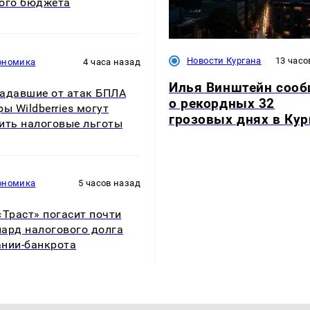
ого бюджета
Новости Кургана
13 часо
ономика
4 часа назад
Илья Винштейн соо
адавшие от атак БПЛА
о рекордных 32
ры Wildberries могут
грозовых днях в Кур
ить налоговые льготы
ономика
5 часов назад
«Траст» погасит почти
ард налогового долга
нии-банкрота