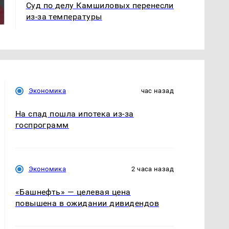
никто не ждал: как
Суд по делу Камшиловых перенесли
крушение вертолета на
так?!
Кавказе: смотреть
из-за температуры
Экономика
час назад
На спад пошла ипотека из-за
госпрограмм
Экономика
2 часа назад
«Башнефть» — целевая цена
повышена в ожидании дивидендов