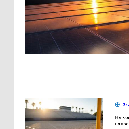
Эк
На ко
напра