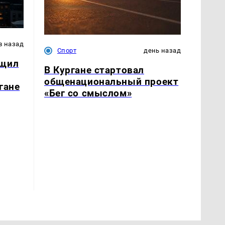
в назад
Спорт
день назад
бщил
В Кургане стартовал
общенациональный проект
гане
«Бег со смыслом»