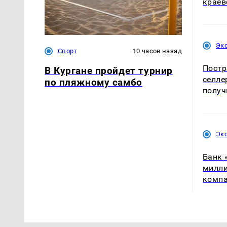
краев
Эк
Спорт
10 часов назад
Постр
В Кургане пройдет турнир
селле
по пляжному самбо
получ
Эк
Банк 
милли
компа