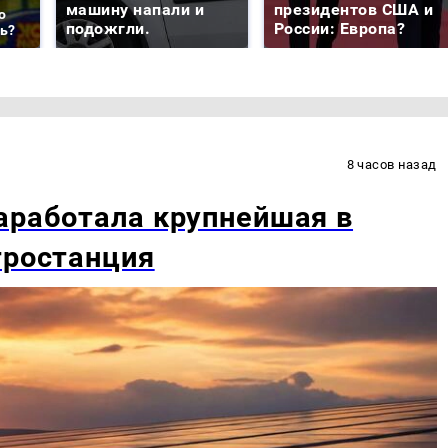
машину напали и
президентов США и
о
подожгли.
России: Европа?
ть?
8 часов назад
аработала крупнейшая в
тростанция