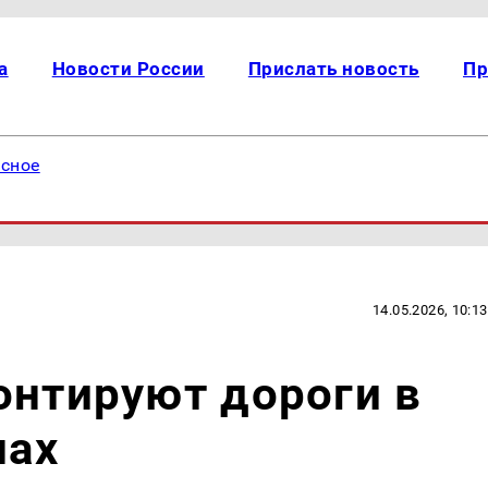
а
Новости России
Прислать новость
Пр
есное
14.05.2026, 10:13
онтируют дороги в
нах