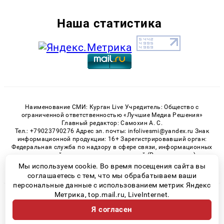
Наша статистика
Наименование СМИ: Курган Live Учредитель: Общество с
ограниченной ответственностью «Лучшие Медиа Решения»
Главный редактор: Самохин А. С.
Тел.: +79023790276 Адрес эл. почты: infolivesmi@yandex.ru Знак
информационной продукции: 16+ Зарегистрировавший орган:
Федеральная служба по надзору в сфере связи, информационных
технологий и массовых коммуникаций (Роскомнадзор)
Регистрационный номер СМИ ЭЛ № ФС 77 - 82535 от 21.01.2022
Мы используем cookie. Во время посещения сайта вы
соглашаетесь с тем, что мы обрабатываем ваши
персональные данные с использованием метрик Яндекс
Метрика, top.mail.ru, LiveInternet.
© 2026 «Kurgan-Live» | Все права защищены
Я согласен
Возрастная категория сайта 16+
Политика конфиденциальности