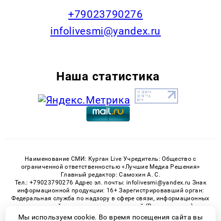
+79023790276
infolivesmi@yandex.ru
Наша статистика
Наименование СМИ: Курган Live Учредитель: Общество с
ограниченной ответственностью «Лучшие Медиа Решения»
Главный редактор: Самохин А. С.
Тел.: +79023790276 Адрес эл. почты: infolivesmi@yandex.ru Знак
информационной продукции: 16+ Зарегистрировавший орган:
Федеральная служба по надзору в сфере связи, информационных
технологий и массовых коммуникаций (Роскомнадзор)
Регистрационный номер СМИ ЭЛ № ФС 77 - 82535 от 21.01.2022
Мы используем cookie. Во время посещения сайта вы