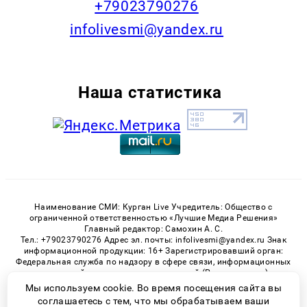
+79023790276
infolivesmi@yandex.ru
Наша статистика
Наименование СМИ: Курган Live Учредитель: Общество с
ограниченной ответственностью «Лучшие Медиа Решения»
Главный редактор: Самохин А. С.
Тел.: +79023790276 Адрес эл. почты: infolivesmi@yandex.ru Знак
информационной продукции: 16+ Зарегистрировавший орган:
Федеральная служба по надзору в сфере связи, информационных
технологий и массовых коммуникаций (Роскомнадзор)
Регистрационный номер СМИ ЭЛ № ФС 77 - 82535 от 21.01.2022
Мы используем cookie. Во время посещения сайта вы
соглашаетесь с тем, что мы обрабатываем ваши