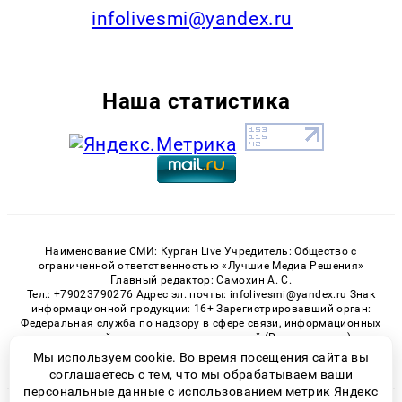
infolivesmi@yandex.ru
Наша статистика
Наименование СМИ: Курган Live Учредитель: Общество с
ограниченной ответственностью «Лучшие Медиа Решения»
Главный редактор: Самохин А. С.
Тел.: +79023790276 Адрес эл. почты: infolivesmi@yandex.ru Знак
информационной продукции: 16+ Зарегистрировавший орган:
Федеральная служба по надзору в сфере связи, информационных
технологий и массовых коммуникаций (Роскомнадзор)
Регистрационный номер СМИ ЭЛ № ФС 77 - 82535 от 21.01.2022
Мы используем cookie. Во время посещения сайта вы
соглашаетесь с тем, что мы обрабатываем ваши
персональные данные с использованием метрик Яндекс