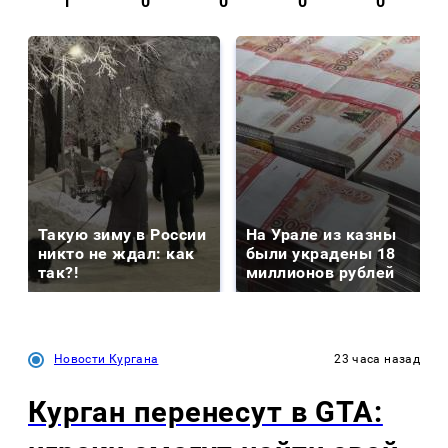
1
0
0
0
0
Такую зиму в России
На Урале из казны
никто не ждал: как
были украдены 18
так?!
миллионов рублей
Новости Кургана
23 часа назад
Курган перенесут в GTA: