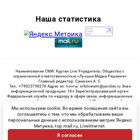
Наша статистика
Наименование СМИ: Курган Live Учредитель: Общество с
ограниченной ответственностью «Лучшие Медиа Решения»
Главный редактор: Самохин А. С.
Тел.: +79023790276 Адрес эл. почты: infolivesmi@yandex.ru Знак
информационной продукции: 16+ Зарегистрировавший орган:
Федеральная служба по надзору в сфере связи, информационных
технологий и массовых коммуникаций (Роскомнадзор)
Регистрационный номер СМИ ЭЛ № ФС 77 - 82535 от 21.01.2022
Мы используем cookie. Во время посещения сайта вы
соглашаетесь с тем, что мы обрабатываем ваши
персональные данные с использованием метрик Яндекс
Метрика, top.mail.ru, LiveInternet.
© 2026 «Kurgan-Live» | Все права защищены
Я согласен
Возрастная категория сайта 16+